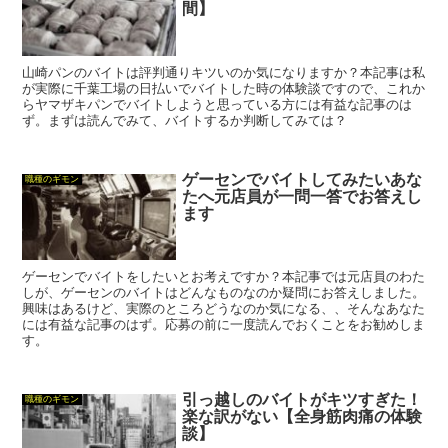
間】
山崎パンのバイトは評判通りキツいのか気になりますか？本記事は私
が実際に千葉工場の日払いでバイトした時の体験談ですので、これか
らヤマザキパンでバイトしようと思っている方には有益な記事のは
ず。まずは読んでみて、バイトするか判断してみては？
ゲーセンでバイトしてみたいあな
職種のギモン
たへ元店員が一問一答でお答えし
ます
ゲーセンでバイトをしたいとお考えですか？本記事では元店員のわた
しが、ゲーセンのバイトはどんなものなのか疑問にお答えしました。
興味はあるけど、実際のところどうなのか気になる、、そんなあなた
には有益な記事のはず。応募の前に一度読んでおくことをお勧めしま
す。
引っ越しのバイトがキツすぎた！
職種のギモン
楽な訳がない【全身筋肉痛の体験
談】