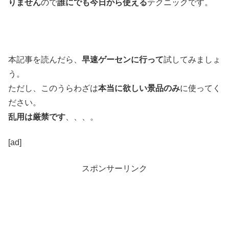
りません
ので
誰にでも今日から使える
テクニックです。
本記事を読んだら、
早速ゲーセンに行って
試してみましょ
う。
ただし、このうらわざは
本当に欲しい景品のみ
に使ってく
ださい。
乱用は厳禁です
、、、。
[ad]
スポンサーリンク