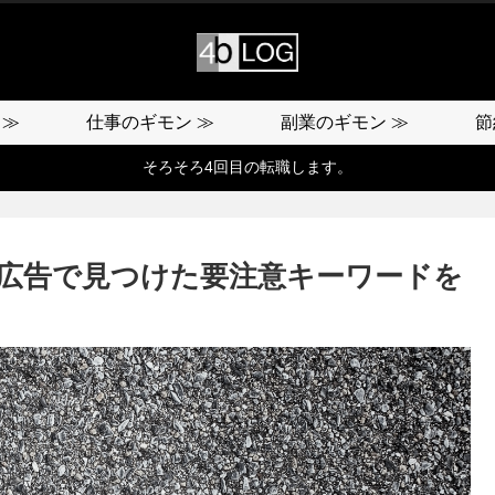
 ≫
仕事のギモン ≫
副業のギモン ≫
節
そろそろ4回目の転職します。
広告で見つけた要注意キーワードを