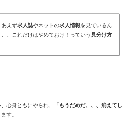
りあえず
求人誌
やネットの
求人情報
を見ているん
、、、これだけはやめておけ！っていう
見分け方
い、心身ともにやられ、
「もうだめだ、、、消えてし
ります。