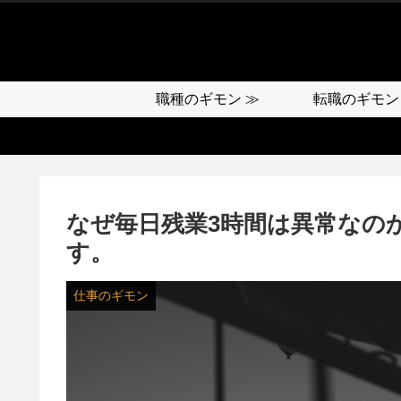
職種のギモン ≫
転職のギモン
なぜ毎日残業3時間は異常なの
す。
仕事のギモン