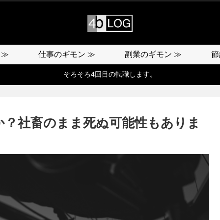
 ≫
仕事のギモン ≫
副業のギモン ≫
節
そろそろ4回目の転職します。
か？社畜のまま死ぬ可能性もありま