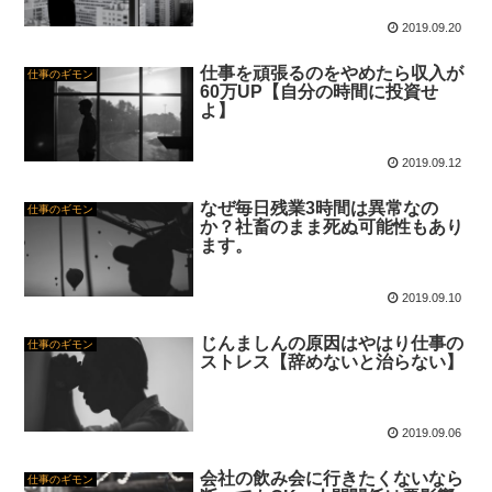
2019.09.20
仕事を頑張るのをやめたら収入が
仕事のギモン
60万UP【自分の時間に投資せ
よ】
2019.09.12
なぜ毎日残業3時間は異常なの
仕事のギモン
か？社畜のまま死ぬ可能性もあり
ます。
2019.09.10
じんましんの原因はやはり仕事の
仕事のギモン
ストレス【辞めないと治らない】
2019.09.06
会社の飲み会に行きたくないなら
仕事のギモン