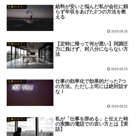
給料が安いと悩んだ私が会社に頼
仕事のギモン
らず年収をあげた2つの方法を教
える
2019.09.25
【定時に帰って何が悪い】同調圧
仕事のギモン
力に負けず、村八分にならない方
法
2019.09.23
仕事の効率化で効果的だった7つ
仕事のギモン
の方法。ただし上司には絶対話す
な！
2019.09.22
私が「仕事を辞める」と伝えた時
仕事のギモン
の実際の電話での言い方とは【実
話】