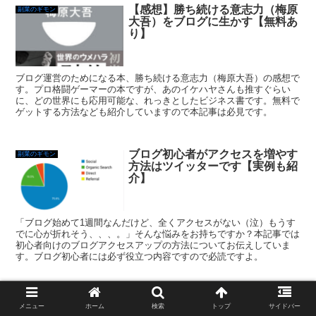
【感想】勝ち続ける意志力（梅原
副業のギモン
大吾）をブログに生かす【無料あ
り】
ブログ運営のためになる本、勝ち続ける意志力（梅原大吾）の感想で
す。プロ格闘ゲーマーの本ですが、あのイケハヤさんも推すぐらい
に、どの世界にも応用可能な、れっきとしたビジネス書です。無料で
ゲットする方法なども紹介していますので本記事は必見です。
ブログ初心者がアクセスを増やす
副業のギモン
方法はツイッターです【実例も紹
介】
「ブログ始めて1週間なんだけど、全くアクセスがない（泣）もうす
でに心が折れそう、、、。」そんな悩みをお持ちですか？本記事では
初心者向けのブログアクセスアップの方法についてお伝えしていま
す。ブログ初心者には必ず役立つ内容ですので必読ですよ。
スマホでブログ更新は可能だけど
副業のギモン
メニュー
ホーム
検索
トップ
サイドバー
結構キツイ件【iPhoneSEはム